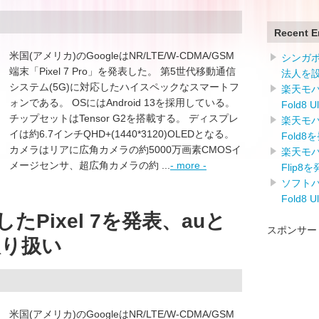
Recent E
米国(アメリカ)のGoogleはNR/LTE/W-CDMA/GSM
シンガ
端末「Pixel 7 Pro」を発表した。 第5世代移動通信
法人を
システム(5G)に対応したハイスペックなスマートフ
楽天モバイ
ォンである。 OSにはAndroid 13を採用している。
Fold8 
チップセットはTensor G2を搭載する。 ディスプレ
楽天モバイ
イは約6.7インチQHD+(1440*3120)OLEDとなる。
Fold8
カメラはリアに広角カメラの約5000万画素CMOSイ
楽天モバイ
メージセンサ、超広角カメラの約 ...
- more -
Flip8
ソフトバン
Fold8 
載したPixel 7を発表、auと
スポンサー
取り扱い
米国(アメリカ)のGoogleはNR/LTE/W-CDMA/GSM