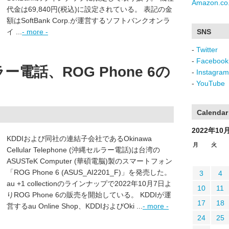
Amazon.co.
代金は69,840円(税込)に設定されている。 表記の金
額はSoftBank Corp.が運営するソフトバンクオンラ
イ ...
- more -
SNS
-
Twitter
-
Facebook
ー電話、ROG Phone 6の
-
Instagram
-
YouTube
Calendar
2022年10
KDDIおよび同社の連結子会社であるOkinawa
月
火
Cellular Telephone (沖縄セルラー電話)は台湾の
ASUSTeK Computer (華碩電脳)製のスマートフォン
「ROG Phone 6 (ASUS_AI2201_F)」を発売した。
3
4
au +1 collectionのラインナップで2022年10月7日よ
10
11
りROG Phone 6の販売を開始している。 KDDIが運
17
18
営するau Online Shop、KDDIおよびOki ...
- more -
24
25