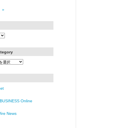
 »
ategory
et
BUSINESS Online
Wire News