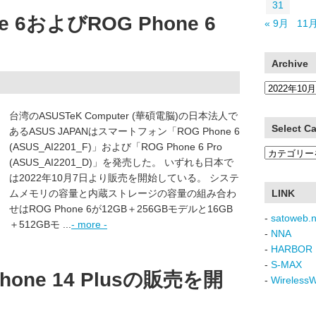
31
 6およびROG Phone 6
« 9月
11月
Archive
Archive
台湾のASUSTeK Computer (華碩電脳)の日本法人で
Select C
あるASUS JAPANはスマートフォン「ROG Phone 6
(ASUS_AI2201_F)」および「ROG Phone 6 Pro
Select
(ASUS_AI2201_D)」を発売した。 いずれも日本で
Category
は2022年10月7日より販売を開始している。 システ
ムメモリの容量と内蔵ストレージの容量の組み合わ
LINK
せはROG Phone 6が12GB＋256GBモデルと16GB
-
satoweb.n
＋512GBモ ...
- more -
-
NNA
-
HARBOR 
-
S-MAX
one 14 Plusの販売を開
-
Wireless