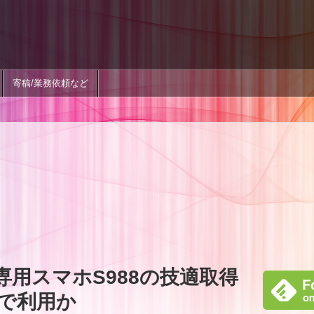
寄稿/業務依頼など
専用スマホS988の技適取得
で利用か