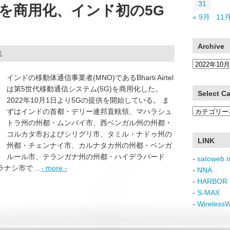
31
elが5Gを商用化、インド初の5G
« 9月
11月
Archive
話
Archive
インドの移動体通信事業者(MNO)であるBharti Airtel
は第5世代移動通信システム(5G)を商用化した。
Select C
2022年10月1日より5Gの提供を開始している。 ま
Select
ずはインドの首都・デリー連邦直轄領、マハラシュ
Category
トラ州の州都・ムンバイ市、西ベンガル州の州都・
コルカタ市およびシリグリ市、タミル・ナドゥ州の
LINK
州都・チェンナイ市、カルナタカ州の州都・ベンガ
ルール市、テランガナ州の州都・ハイデラバード
-
satoweb.n
シ市で ...
- more -
-
NNA
-
HARBOR 
-
S-MAX
-
Wireless