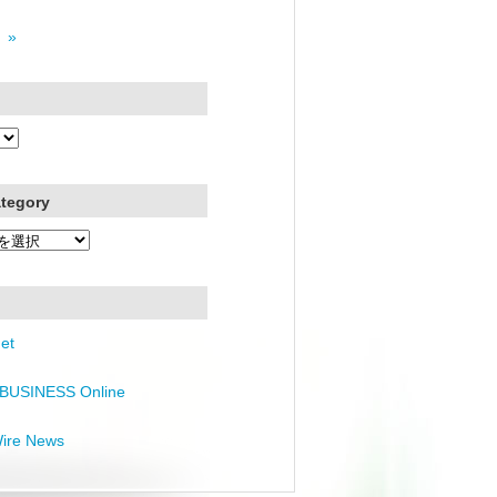
 »
ategory
et
BUSINESS Online
Wire News