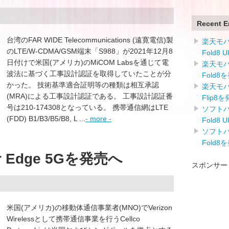
Recent E
台湾のFAR WIDE Telecommunications (遠寛電信)製
楽天モバイ
のLTE/W-CDMA/GSM端末「S988」が2021年12月8
Fold8 
日付けで米国(アメリカ)のMiCOM Labsを通じて電
楽天モバイ
波法に基づく工事設計認証を取得していたことが分
Fold8
かった。 技術基準適合証明等の種類は相互承認
楽天モバイ
(MRA)による工事設計認証である。 工事設計認証番
Flip8
号は210-174308となっている。 携帯通信網はLTE
ソフトバン
(FDD) B1/B3/B5/B8, L ...
- more -
Fold8 
ソフトバン
Fold8
er Edge 5Gを発売へ
スポンサー
米国(アメリカ)の移動体通信事業者(MNO)でVerizon
Wirelessとして携帯通信事業を行うCellco