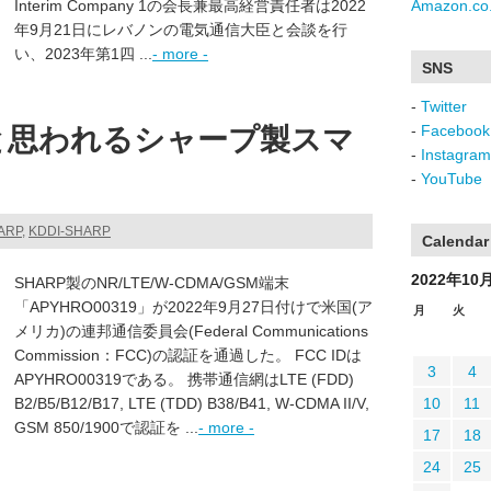
Interim Company 1の会長兼最高経営責任者は2022
Amazon.co.
年9月21日にレバノンの電気通信大臣と会談を行
い、2023年第1四 ...
- more -
SNS
-
Twitter
-
Facebook
se7と思われるシャープ製スマ
-
Instagram
-
YouTube
ARP
,
KDDI-SHARP
Calendar
2022年10
SHARP製のNR/LTE/W-CDMA/GSM端末
「APYHRO00319」が2022年9月27日付けで米国(ア
月
火
メリカ)の連邦通信委員会(Federal Communications
Commission：FCC)の認証を通過した。 FCC IDは
3
4
APYHRO00319である。 携帯通信網はLTE (FDD)
B2/B5/B12/B17, LTE (TDD) B38/B41, W-CDMA II/V,
10
11
GSM 850/1900で認証を ...
- more -
17
18
24
25