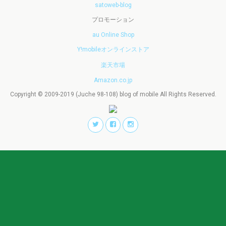
satoweb-blog
プロモーション
au Online Shop
Y!mobileオンラインストア
楽天市場
Amazon.co.jp
Copyright © 2009-2019 (Juche 98-108) blog of mobile All Rights Reserved.