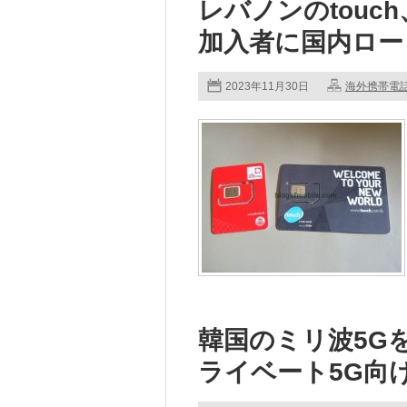
レバノンのtouc
加入者に国内ロー
2023年11月30日
海外携帯電
韓国のミリ波5Gを
ライベート5G向