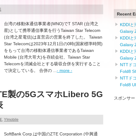
話
Recent E
台湾の移動体通信事業者(MNO)でT STAR (台湾之
KDDI
星)として携帯通信事業を行うTaiwan Star Telecom
Galaxy
(台湾之星電信)は直営店の営業を終了した。 Taiwan
KDDI
Star Telecomは2023年12月1日の0時(国家標準時間)
Galaxy
をもって台湾の移動体通信事業者であるTaiwan
KDDI
Mobile (台湾大哥大)を存続会社、Taiwan Star
Galaxy
Telecomを消滅会社とする吸収合併を実行すること
NTTドコ
で決定している。 合併の ...
- more -
Fold8
NTTドコ
Fold8 
製の5GスマホLibero 5G
スポンサー
表
TE
,
Y!mobile
SoftBank Corp.は中国のZTE Corporation (中興通