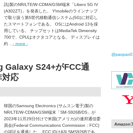
訊)製のNR/LTE/W-CDMA/GSM端末「Libero 5G IV
(A302ZT)」を発表した。 Y!mobileのラインナップ
で取り扱う第5世代移動通信システム(5G)に対応し
たスマートフォンである。 OSにはAndroid 13を採
用している。 チップセットはMediaTek Dimensity
700で、CPUはオクタコアとなる。 ディスプレイは
約 ...
- more -
@paopao
Galaxy S24+がFCC通
非対応
韓国のSamsung Electronics (サムスン電子)製の
NR/LTE/W-CDMA/GSM端末「SM-S926B/DS」が
2023年11月29日付けで米国(アメリカ)の連邦通信委
Amazo
員会(Federal Communications Commission：FCC)
の認証を通過した。 FCC IDはA3LSMS926Bであ