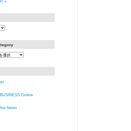
月 »
ategory
et
BUSINESS Online
Wire News