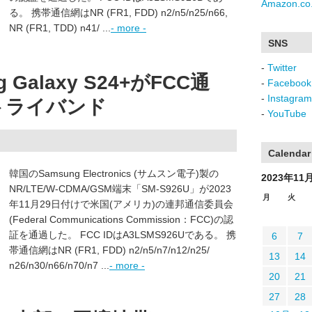
Amazon.co.
る。 携帯通信網はNR (FR1, FDD) n2/n5/n25/n66,
NR (FR1, TDD) n41/ ...
- more -
SNS
-
Twitter
Galaxy S24+がFCC通
-
Facebook
-
Instagram
トライバンド
-
YouTube
Calendar
韓国のSamsung Electronics (サムスン電子)製の
2023年11
NR/LTE/W-CDMA/GSM端末「SM-S926U」が2023
月
火
年11月29日付けで米国(アメリカ)の連邦通信委員会
(Federal Communications Commission：FCC)の認
証を通過した。 FCC IDはA3LSMS926Uである。 携
6
7
帯通信網はNR (FR1, FDD) n2/n5/n7/n12/n25/
13
14
n26/n30/n66/n70/n7 ...
- more -
20
21
27
28