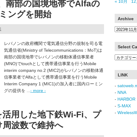
h、南部の国境地帯でAlfaの
« 10月
12
ミングを開始
Archive
Archive
話
レバノンの政府機関で電気通信分野の規制を司る電
Select C
気通信省(Ministry of Telecommunications：MoT)は
南部の国境地帯でレバノンの移動体通信事業者
Select
(MNO)でtouchとして携帯通信事業を行うMobile
Category
interim company no.2 (MIC2)がレバノンの移動体通
LINK
信事業者でAlfaとして携帯通信事業を行うMobile
Interim Company 1 (MIC1)の加入者に国内ローミン
-
satoweb.n
グの提供を ...
- more -
-
NNA
-
HARBOR 
-
S-MAX
活用した地下鉄Wi-Fi、プ
-
Wireless
け周波数で維持へ