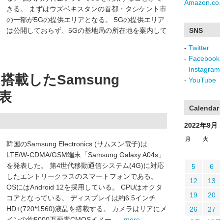
Amazon.co.
きる。 まずはウズベキスタンの首都・タシケント市
の一部が5Gの提供エリアとなる。 5Gの提供エリア
は公開しておらず、5Gの基地局の所在地を案内して
SNS
-
Twitter
-
Facebook
-
Instagram
載したSamsung
-
YouTube
発表
Calendar
2022年9月
月
火
韓国のSamsung Electronics (サムスン電子)は
LTE/W-CDMA/GSM端末「Samsung Galaxy A04s」
を発表した。 第4世代移動通信システム(4G)に対応
5
6
したエントリークラスのスマートフォンである。
12
13
OSにはAndroid 12を採用している。 CPUはオクタ
19
20
コアとなっている。 ディスプレイは約6.5インチ
HD+(720*1560)液晶を搭載する。 カメラはリアにメ
26
27
インの約5000万画素CMOSイメー ...
- more -