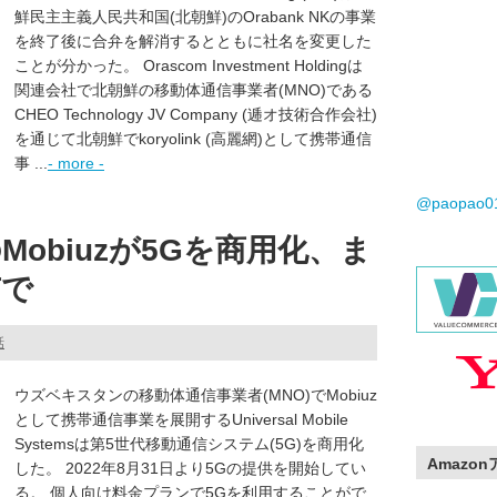
鮮民主主義人民共和国(北朝鮮)のOrabank NKの事業
を終了後に合弁を解消するとともに社名を変更した
ことが分かった。 Orascom Investment Holdingは
関連会社で北朝鮮の移動体通信事業者(MNO)である
CHEO Technology JV Company (逓オ技術合作会社)
を通じて北朝鮮でkoryolink (高麗網)として携帯通信
事 ...
- more -
@paopao
obiuzが5Gを商用化、ま
市で
話
ウズベキスタンの移動体通信事業者(MNO)でMobiuz
として携帯通信事業を展開するUniversal Mobile
Systemsは第5世代移動通信システム(5G)を商用化
Amazo
した。 2022年8月31日より5Gの提供を開始してい
る。 個人向け料金プランで5Gを利用することがで