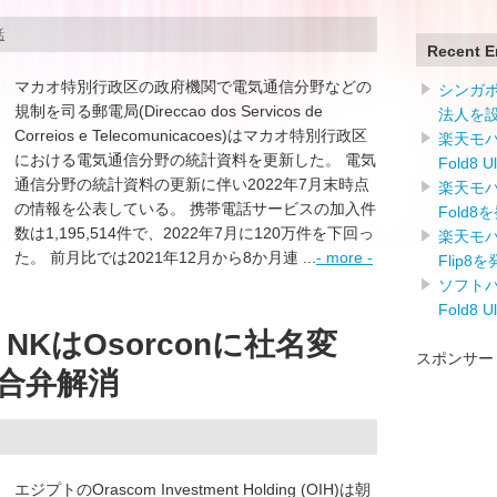
話
Recent E
マカオ特別行政区の政府機関で電気通信分野などの
シンガ
規制を司る郵電局(Direccao dos Servicos de
法人を
Correios e Telecomunicacoes)はマカオ特別行政区
楽天モバイ
における電気通信分野の統計資料を更新した。 電気
Fold8 
通信分野の統計資料の更新に伴い2022年7月末時点
楽天モバイ
の情報を公表している。 携帯電話サービスの加入件
Fold8
数は1,195,514件で、2022年7月に120万件を下回っ
楽天モバイ
た。 前月比では2021年12月から8か月連 ...
- more -
Flip8
ソフトバン
Fold8 
 NKはOsorconに社名変
スポンサー
合弁解消
エジプトのOrascom Investment Holding (OIH)は朝