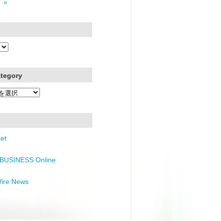
 »
ategory
et
BUSINESS Online
Wire News