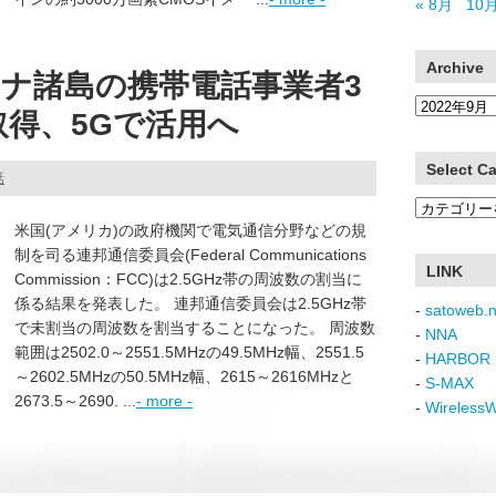
« 8月
10月
Archive
ナ諸島の携帯電話事業者3
Archive
を取得、5Gで活用へ
Select C
話
Select
米国(アメリカ)の政府機関で電気通信分野などの規
Category
制を司る連邦通信委員会(Federal Communications
LINK
Commission：FCC)は2.5GHz帯の周波数の割当に
係る結果を発表した。 連邦通信委員会は2.5GHz帯
-
satoweb.n
で未割当の周波数を割当することになった。 周波数
-
NNA
範囲は2502.0～2551.5MHzの49.5MHz幅、2551.5
-
HARBOR 
～2602.5MHzの50.5MHz幅、2615～2616MHzと
-
S-MAX
2673.5～2690. ...
- more -
-
Wireless