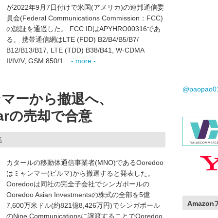
が2022年9月7日付けで米国(アメリカ)の連邦通信委
員会(Federal Communications Commission：FCC)
の認証を通過した。 FCC IDはAPYHRO00316であ
る。 携帯通信網はLTE (FDD) B2/B4/B5/B7/
B12/B13/B17, LTE (TDD) B38/B41, W-CDMA
II/IV/V, GSM 850/1 ...
- more -
@paopao
ャンマーから撤退へ、
nmarの売却で合意
話
カタールの移動体通信事業者(MNO)であるOoredoo
はミャンマー(ビルマ)から撤退すると発表した。
Ooredooは同社の完全子会社でシンガポールの
Ooredoo Asian Investmentsの株式の全部を5億
Amazo
7,600万米ドル(約821億8,426万円)でシンガポール
のNine Communicationsに譲渡することでOoredoo