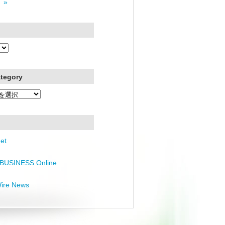
 »
ategory
et
BUSINESS Online
Wire News