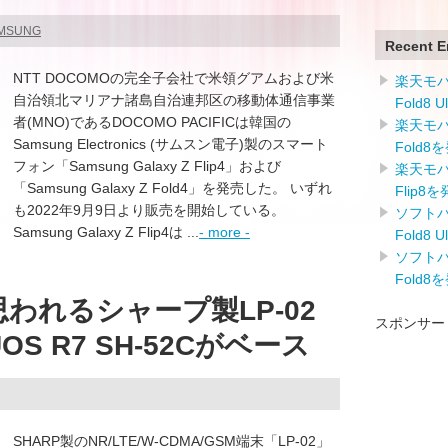
AMSUNG
Recent E
NTT DOCOMOの完全子会社で米領グアムおよび米
楽天モバイ
自治領北マリアナ諸島自治連邦区の移動体通信事業
Fold8 
者(MNO)であるDOCOMO PACIFICは韓国の
楽天モバイ
Samsung Electronics (サムスン電子)製のスマート
Fold8
フォン「Samsung Galaxy Z Flip4」および
楽天モバイ
「Samsung Galaxy Z Fold4」を発売した。 いずれ
Flip8
も2022年9月9日より販売を開始している。
ソフトバン
Samsung Galaxy Z Flip4は ...
- more -
Fold8 
ソフトバン
Fold8
 2と思われるシャープ製LP-02
スポンサー
S R7 SH-52Cがベース
SHARP製のNR/LTE/W-CDMA/GSM端末「LP-02」