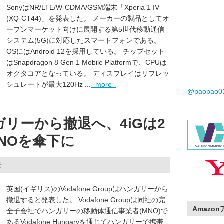
SonyはNR/LTE/W-CDMA/GSM端末「Xperia 1 IV
(XQ-CT44)」を発表した。 メーカーの製品としてオ
ープンマーケット向けに展開する第5世代移動通信
システム(5G)に対応したスマートフォンである。
OSにはAndroid 12を採用している。 チップセット
はSnapdragon 8 Gen 1 Mobile Platformで、CPUは
オクタコアとなっている。 ディスプレイはリフレッ
シュレートが最大120Hz ...
- more -
@paopao
ンガリーから撤退へ、4iGは2
NOを傘下に
話
英国(イギリス)のVodafone Groupはハンガリーから
撤退すると発表した。 Vodafone Groupは同社の完
Amazo
全子会社でハンガリーの移動体通信事業者(MNO)で
あるVodafone Hungaryを通じてハンガリーで携帯