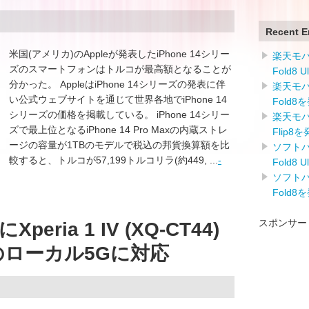
Recent E
米国(アメリカ)のAppleが発表したiPhone 14シリー
楽天モバイ
ズのスマートフォンはトルコが最高額となることが
Fold8 
分かった。 AppleはiPhone 14シリーズの発表に伴
楽天モバイ
い公式ウェブサイトを通じて世界各地でiPhone 14
Fold8
シリーズの価格を掲載している。 iPhone 14シリー
楽天モバイ
ズで最上位となるiPhone 14 Pro Maxの内蔵ストレ
Flip8
ージの容量が1TBのモデルで税込の邦貨換算額を比
ソフトバン
較すると、トルコが57,199トルコリラ(約449, ...
-
Fold8 
ソフトバン
Fold8
スポンサー
ria 1 IV (XQ-CT44)
のローカル5Gに対応