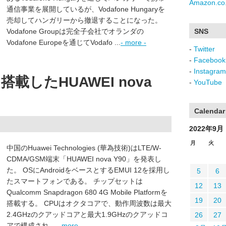
Amazon.co.
通信事業を展開しているが、Vodafone Hungaryを
売却してハンガリーから撤退することになった。
Vodafone Groupは完全子会社でオランダの
SNS
Vodafone Europeを通じてVodafo ...
- more -
-
Twitter
-
Facebook
-
Instagram
載したHUAWEI nova
-
YouTube
Calendar
2022年9月
月
火
中国のHuawei Technologies (華為技術)はLTE/W-
CDMA/GSM端末「HUAWEI nova Y90」を発表し
た。 OSにAndroidをベースとするEMUI 12を採用し
5
6
たスマートフォンである。 チップセットは
12
13
Qualcomm Snapdragon 680 4G Mobile Platformを
19
20
搭載する。 CPUはオクタコアで、動作周波数は最大
2.4GHzのクアッドコアと最大1.9GHzのクアッドコ
26
27
アで構成され ...
- more -