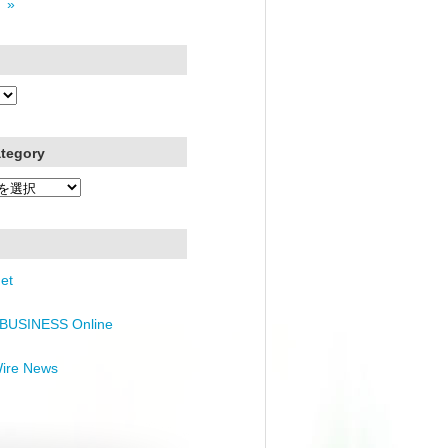
 »
ategory
et
BUSINESS Online
Wire News