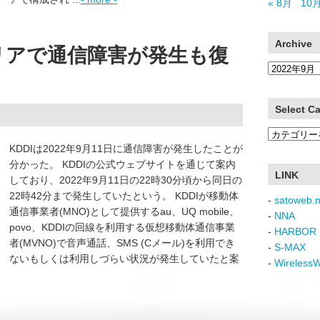
« 8月
10月
Archive
エリアで通信障害が発生も復
Archive
Select C
Select
KDDIは2022年9月11日に通信障害が発生したことが
Category
分かった。 KDDIの公式ウェブサイトを通じて案内
LINK
しており、2022年9月11日の22時30分頃から同日の
22時42分まで発生していたという。 KDDIが移動体
-
satoweb.n
通信事業者(MNO)として提供するau、UQ mobile、
-
NNA
povo、KDDIの回線を利用する仮想移動体通信事業
-
HARBOR 
者(MVNO)で音声通話、SMS (Cメール)を利用でき
-
S-MAX
ないもしくは利用しづらい状況が発生していたと案
-
Wireless