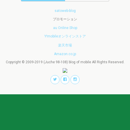
satoweb-blog
プロモーション
au Online Shop
Y!mobileオンラインストア
楽天市場
Amazon.co.jp
Copyright © 2009-2019 (Juche 98-108) blog of mobile All Rights Reserved.