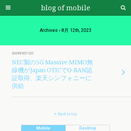
blog of mobile
Archives › 8月 12th, 2023
2023年8月12日
NEC製の5G Massive MIMO無
線機がJapan OTICでO-RAN認
証取得、楽天シンフォニーに
供給
Back to top
Mobile
Desktop