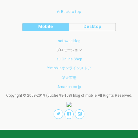
Back to top
Mobile
Desktop
satoweb-blog
プロモーション
au Online Shop
Y!mobileオンラインストア
楽天市場
Amazon.co.jp
Copyright © 2009-2019 (Juche 98-108) blog of mobile All Rights Reserved.