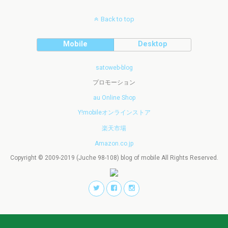
Back to top
Mobile
Desktop
satoweb-blog
プロモーション
au Online Shop
Y!mobileオンラインストア
楽天市場
Amazon.co.jp
Copyright © 2009-2019 (Juche 98-108) blog of mobile All Rights Reserved.