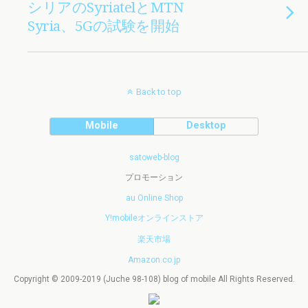
シリアのSyriatelとMTN
Syria、5Gの試験を開始
Back to top
Mobile
Desktop
satoweb-blog
プロモーション
au Online Shop
Y!mobileオンラインストア
楽天市場
Amazon.co.jp
Copyright © 2009-2019 (Juche 98-108) blog of mobile All Rights Reserved.