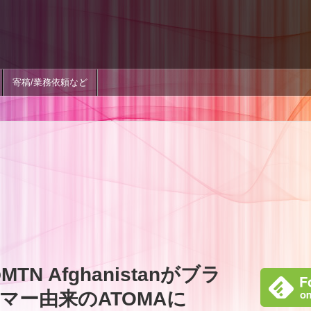
寄稿/業務依頼など
N Afghanistanがブラ
マー由来のATOMAに