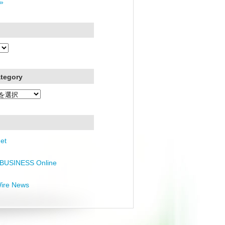
»
ategory
et
BUSINESS Online
Wire News