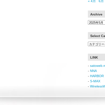
« 4月
6月 
Archive
Archive
Select C
Select
Category
LINK
-
satoweb.n
-
NNA
-
HARBOR 
-
S-MAX
-
Wireless