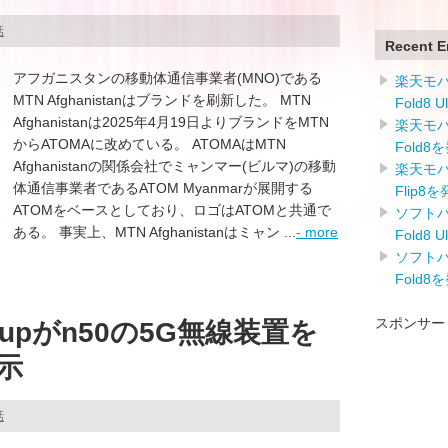
話
Recent E
アフガニスタンの移動体通信事業者(MNO)である
楽天モバイ
MTN Afghanistanはブランドを刷新した。 MTN
Fold8 
Afghanistanは2025年4月19日よりブランドをMTN
楽天モバイ
からATOMAに改めている。 ATOMAはMTN
Fold8
Afghanistanの関係会社でミャンマー(ビルマ)の移動
楽天モバイ
体通信事業者であるATOM Myanmarが展開する
Flip8
ATOMをベースとしており、ロゴはATOMと共通で
ソフトバン
ある。 事実上、MTN Afghanistanはミャン ...
- more
Fold8 
ソフトバン
Fold8
スポンサー
Groupがn50の5G無線装置を
示
話