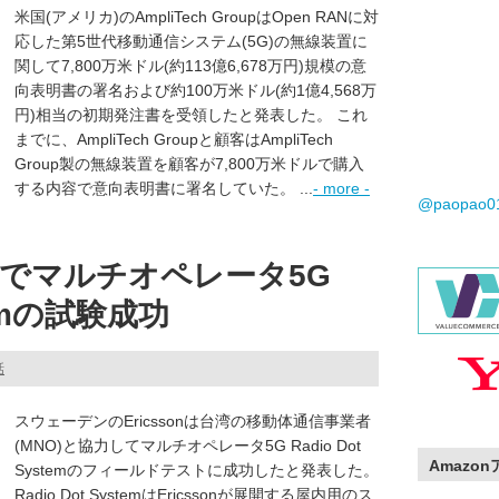
米国(アメリカ)のAmpliTech GroupはOpen RANに対
応した第5世代移動通信システム(5G)の無線装置に
関して7,800万米ドル(約113億6,678万円)規模の意
向表明書の署名および約100万米ドル(約1億4,568万
円)相当の初期発注書を受領したと発表した。 これ
までに、AmpliTech Groupと顧客はAmpliTech
Group製の無線装置を顧客が7,800万米ドルで購入
する内容で意向表明書に署名していた。 ...
- more -
@paopao
でマルチオペレータ5G
stemの試験成功
話
スウェーデンのEricssonは台湾の移動体通信事業者
(MNO)と協力してマルチオペレータ5G Radio Dot
Amazo
Systemのフィールドテストに成功したと発表した。
Radio Dot SystemはEricssonが展開する屋内用のス