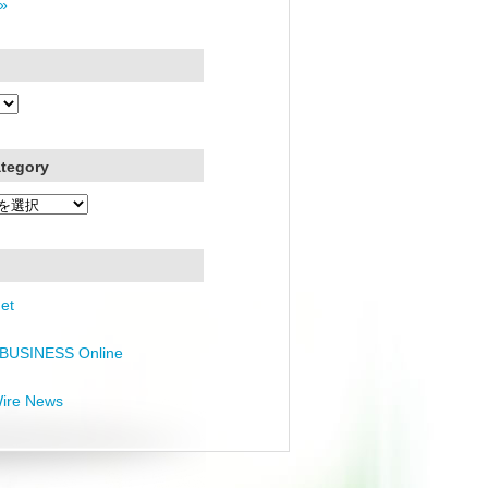
»
ategory
et
BUSINESS Online
Wire News