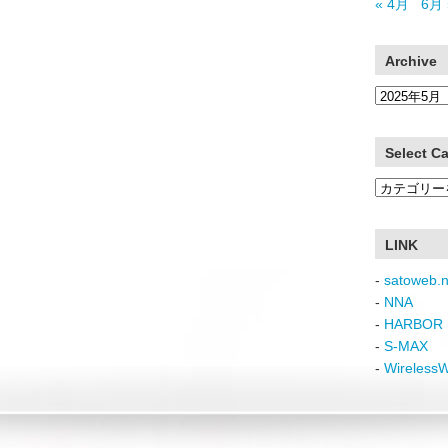
« 4月
6月 
Archive
Archive
Select C
Select
Category
LINK
-
satoweb.n
-
NNA
-
HARBOR 
-
S-MAX
-
Wireless