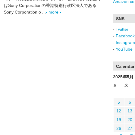
Amazon.co.
はSony Corporationの香港特別行政区法人である
Sony Corporation o ...
- more -
SNS
-
Twitter
-
Facebook
-
Instagram
-
YouTube
Calendar
2025年5月
月
火
5
6
12
13
19
20
26
27