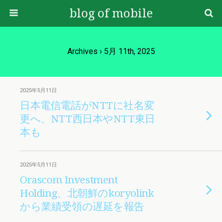
blog of mobile
Archives › 5月 11th, 2025
2025年5月11日
日本電信電話がNTTに社名変
更へ、NTT西日本やNTT東日
本も
2025年5月11日
Orascom Investment
Holding、北朝鮮のkoryolink
から業績受領の遅延を報告