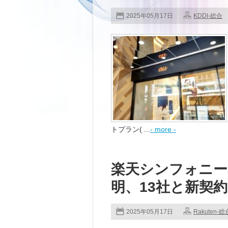
2025年05月17日
KDDI-総合
トプラン( ...
- more -
楽天シンフォニーの
明、13社と新契
2025年05月17日
Rakuten-総