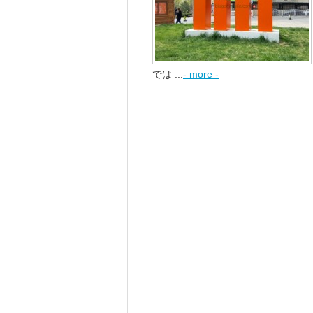
では ...
- more -