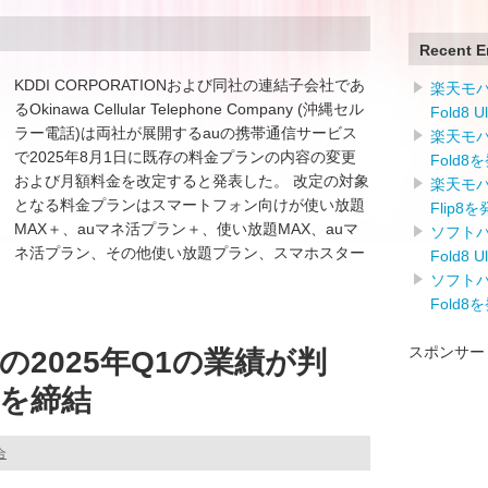
Recent E
KDDI CORPORATIONおよび同社の連結子会社であ
楽天モバイ
るOkinawa Cellular Telephone Company (沖縄セル
Fold8 
ラー電話)は両社が展開するauの携帯通信サービス
楽天モバイ
で2025年8月1日に既存の料金プランの内容の変更
Fold8
および月額料金を改定すると発表した。 改定の対象
楽天モバイ
となる料金プランはスマートフォン向けが使い放題
Flip8
MAX＋、auマネ活プラン＋、使い放題MAX、auマ
ソフトバン
ネ活プラン、その他使い放題プラン、スマホスター
Fold8 
ソフトバン
Fold8
スポンサー
2025年Q1の業績が判
約を締結
合