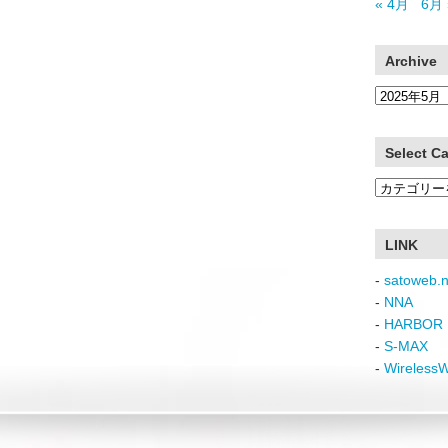
« 4月
6月 
Archive
Archive
Select C
Select
Category
LINK
-
satoweb.n
-
NNA
-
HARBOR 
-
S-MAX
-
Wireless