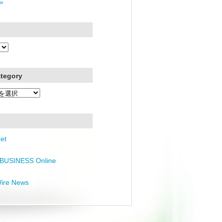
»
ategory
et
BUSINESS Online
Wire News