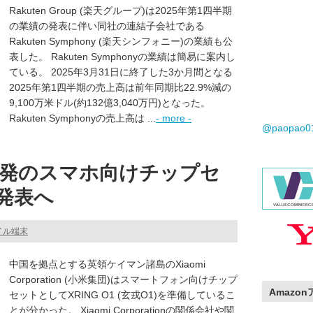
Rakuten Group (楽天グループ)は2025年第1四半期
の業績の発表に伴い同社の連結子会社である
Rakuten Symphony (楽天シンフォニー)の業績も公
表した。 Rakuten Symphonyの業績は簡易に案内し
ている。 2025年3月31日に終了した3か月間となる
2025年第1四半期の売上高は前年同期比22.9%減の
9,100万米ドル(約132億3,040万円)となった。
Rakuten Symphonyの売上高は ...
- more -
@paopao
発のスマホ向けチップセ
を発表へ
イル端末
中国を拠点とする英領ケイマン諸島のXiaomi
Corporation (小米集団)はスマートフォン向けチップ
Amazo
セットとしてXRING O1 (玄戎O1)を準備しているこ
とが分かった。 Xiaomi Corporationの関係会社や関