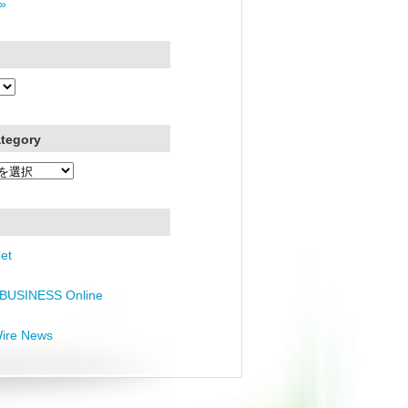
»
ategory
et
BUSINESS Online
Wire News