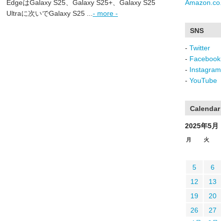
EdgeはGalaxy S25、Galaxy S25+、Galaxy S25
Amazon.co.
Ultraに次いでGalaxy S25 ...
- more -
SNS
-
Twitter
-
Facebook
-
Instagram
-
YouTube
Calendar
2025年5月
月
火
5
6
12
13
19
20
26
27