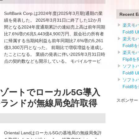
SoftBank Corp.は2024年度(2025年3月期)通期の業
Recent E
績を発表した。 2025年3月31日に終了した12か月
楽天モバイ
間となる2024年度通期累計の連結売上高は前年同期
Fold8 
比7.6%増の6兆5,443億4,900万円、親会社の所有者
楽天モバイ
に帰属する当期純利益も前年同期比7.6%増の5,261
Fold8
億3,300万円となった。 前期比で増収増益を達成し
楽天モバイ
たことになる。 業績の発表に伴い2025年3月31日時
Flip8
点の契約数なども開示している。 モバイルサービ
ソフトバン
Fold8 
ソフトバン
Fold8
ゾートでローカル5G導入
スポンサー
ランドが無線局免許取得
Oriental Landはローカル5Gの基地局の無線局免許