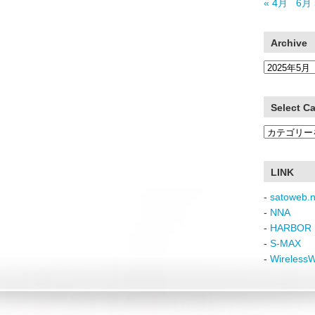
« 4月
6月 
Archive
Archive
Select C
Select
Category
LINK
-
satoweb.n
-
NNA
-
HARBOR 
-
S-MAX
-
Wireless