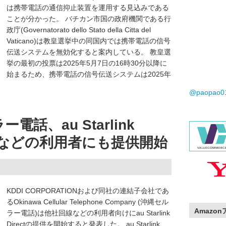
は携帯電話の通信抑止装置を運用する見込みである
ことが分かった。 バチカン市国の政府機関である行
政庁(Governatorato dello Stato della Citta del
Vaticano)は教皇選挙中の同国内では携帯電話の信号
伝送システムを無効化すると案内している。 教皇選
挙の最初の投票は2025年5月7日の16時30分以降に
始まるため、携帯電話の信号伝送システムは2025年
@paopao
電話、au Starlink
回線などの利用者にも提供開始
KDDI CORPORATIONおよび同社の連結子会社であ
るOkinawa Cellular Telephone Company (沖縄セル
Amazo
ラー電話)は他社回線などの利用者向けにau Starlink
Directの提供を開始すると発表した。 au Starlink