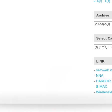
« 4月
6月 
Archive
Archive
Select C
Select
Category
LINK
-
satoweb.n
-
NNA
-
HARBOR 
-
S-MAX
-
Wireless