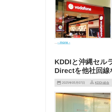
...
- more -
KDDIと沖縄セルラー
Directを他社
2025年05月07日
KDDI-総合