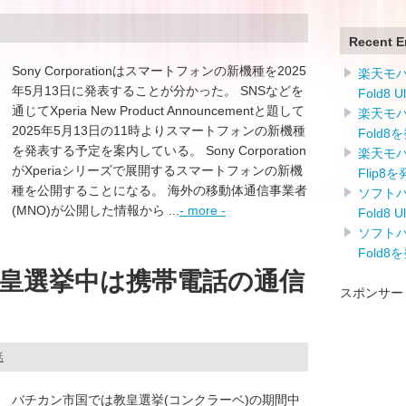
Recent E
Sony Corporationはスマートフォンの新機種を2025
楽天モバイ
年5月13日に発表することが分かった。 SNSなどを
Fold8 
通じてXperia New Product Announcementと題して
楽天モバイ
2025年5月13日の11時よりスマートフォンの新機種
Fold8
を発表する予定を案内している。 Sony Corporation
楽天モバイ
がXperiaシリーズで展開するスマートフォンの新機
Flip8
種を公開することになる。 海外の移動体通信事業者
ソフトバン
(MNO)が公開した情報から ...
- more -
Fold8 
ソフトバン
Fold8
皇選挙中は携帯電話の通信
スポンサー
話
バチカン市国では教皇選挙(コンクラーベ)の期間中