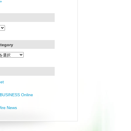
»
ategory
et
BUSINESS Online
Wire News