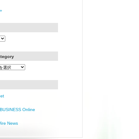
»
ategory
et
BUSINESS Online
Wire News