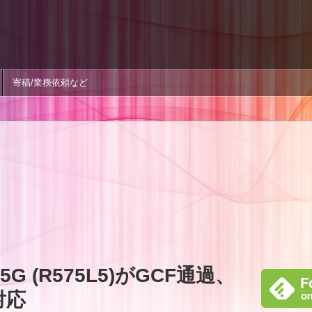
寄稿/業務依頼など
ro 5G (R575L5)がGCF通過、
対応