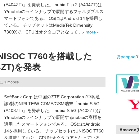
(A404ZT)」を発表した。 nubia Flip 2 (A404ZT)は
Y!mobileのラインナップで展開するフォルダブルス
マートフォンである。 OSにはAndroid 14を採用し
ている。 チップセットはMediaTek Dimensity
7300Xで、CPUはオクタコアとなって ...
- more -
SOC T760を搭載した
@paopao
03ZT)を発表
TE
,
Y!mobile
SoftBank Corp.は中国のZTE Corporation (中興通
訊)製のNR/LTE/W-CDMA/GSM端末「nubia S 5G
(A403ZT)」を発表した。 nubia S 5G (A403ZT)は
Y!mobileのラインナップで展開するnubiaの商標を
適用したスマートフォンである。 OSにはAndroid
Amazo
14を採用している。 チップセットはUNISOC T760
を搭載しており、CPUはオクタコアとなっている。