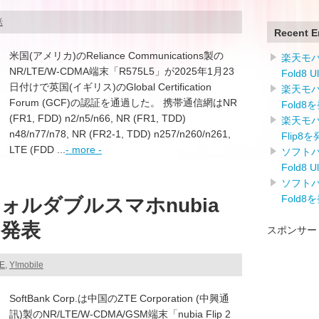
話
Recent E
米国(アメリカ)のReliance Communications製の
楽天モバイ
NR/LTE/W-CDMA端末「R575L5」が2025年1月23
Fold8 
日付けで英国(イギリス)のGlobal Certification
楽天モバイ
Forum (GCF)の認証を通過した。 携帯通信網はNR
Fold8
(FR1, FDD) n2/n5/n66, NR (FR1, TDD)
楽天モバイ
n48/n77/n78, NR (FR2-1, TDD) n257/n260/n261,
Flip8
LTE (FDD ...
- more -
ソフトバン
Fold8 
ソフトバン
Fold8
ォルダブルスマホnubia
)を発表
スポンサー
TE
,
Y!mobile
SoftBank Corp.は中国のZTE Corporation (中興通
訊)製のNR/LTE/W-CDMA/GSM端末「nubia Flip 2