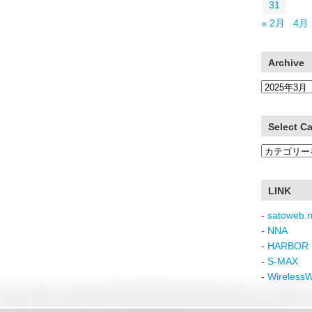
31
« 2月
4月 
Archive
Archive
Select C
Select
Category
LINK
-
satoweb.n
-
NNA
-
HARBOR 
-
S-MAX
-
Wireless