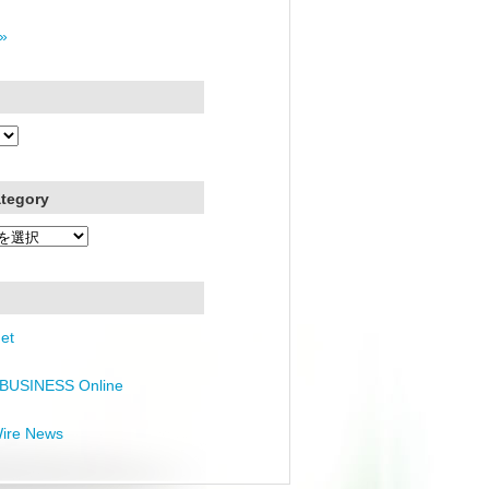
»
ategory
et
BUSINESS Online
Wire News