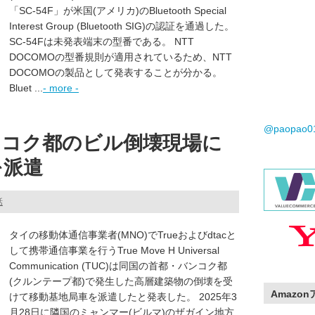
「SC-54F」が米国(アメリカ)のBluetooth Special
Interest Group (Bluetooth SIG)の認証を通過した。
SC-54Fは未発表端末の型番である。 NTT
DOCOMOの型番規則が適用されているため、NTT
DOCOMOの製品として発表することが分かる。
Bluet ...
- more -
@paopao
バンコク都のビル倒壊現場に
を派遣
話
タイの移動体通信事業者(MNO)でTrueおよびdtacと
して携帯通信事業を行うTrue Move H Universal
Communication (TUC)は同国の首都・バンコク都
(クルンテープ都)で発生した高層建築物の倒壊を受
Amazo
けて移動基地局車を派遣したと発表した。 2025年3
月28日に隣国のミャンマー(ビルマ)のザガイン地方