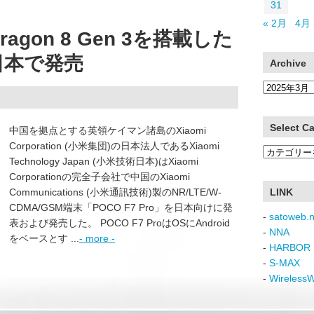
31
« 2月
4月 
agon 8 Gen 3を搭載した
を日本で発売
Archive
Archive
Select C
中国を拠点とする英領ケイマン諸島のXiaomi
Corporation (小米集団)の日本法人であるXiaomi
Select
Technology Japan (小米技術日本)はXiaomi
Category
Corporationの完全子会社で中国のXiaomi
Communications (小米通訊技術)製のNR/LTE/W-
LINK
CDMA/GSM端末「POCO F7 Pro」を日本向けに発
-
satoweb.n
表および発売した。 POCO F7 ProはOSにAndroid
-
NNA
をベースとす ...
- more -
-
HARBOR 
-
S-MAX
-
Wireless