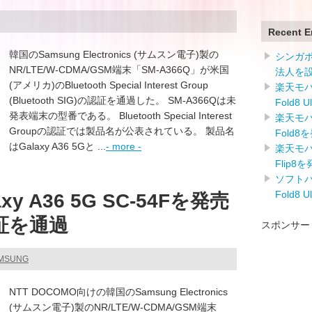
Recent E
韓国のSamsung Electronics (サムスン電子)製の
シンガ
NR/LTE/W-CDMA/GSM端末「SM-A366Q」が米国
法人を
(アメリカ)のBluetooth Special Interest Group
楽天モバイ
(Bluetooth SIG)の認証を通過した。 SM-A366Qは未
Fold8 
発表端末の型番である。 Bluetooth Special Interest
楽天モバイ
Groupの認証では製品名が公表されている。 製品名
Fold8
はGalaxy A36 5Gと ...
- more -
楽天モバイ
Flip8
ソフトバン
Fold8 
y A36 5G SC-54Fを発売
認証を通過
スポンサー
AMSUNG
NTT DOCOMO向けの韓国のSamsung Electronics
(サムスン電子)製のNR/LTE/W-CDMA/GSM端末