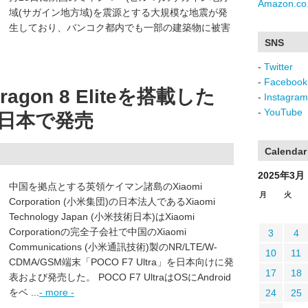
Amazon.co.
域(サガイン地方域)を震源とする大規模な地震が発
生しており、バンコク都内でも一部の建築物に被害
SNS
-
Twitter
-
Facebook
agon 8 Eliteを搭載した
-
Instagram
-
YouTube
raを日本で発売
Calendar
2025年3月
中国を拠点とする英領ケイマン諸島のXiaomi
月
火
Corporation (小米集団)の日本法人であるXiaomi
Technology Japan (小米技術日本)はXiaomi
Corporationの完全子会社で中国のXiaomi
3
4
Communications (小米通訊技術)製のNR/LTE/W-
10
11
CDMA/GSM端末「POCO F7 Ultra」を日本向けに発
17
18
表および発売した。 POCO F7 UltraはOSにAndroid
をベ ...
- more -
24
25