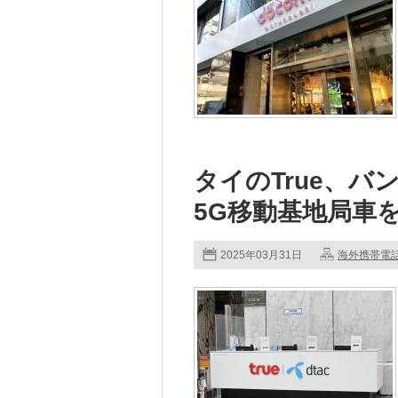
タイのTrue、
5G移動基地局車
2025年03月31日
海外携帯電